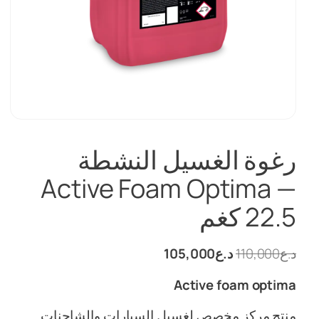
رغوة الغسيل النشطة
Active Foam Optima —
22.5 كغم
السعر
السعر
د.ع
110,000
د.ع
105,000
الأصلي
الحالي
Active foam optima
هو:
هو:
د.ع110,000.
د.ع105,000.
منتج مركز مخصص لغسيل السيارات والشاحنات