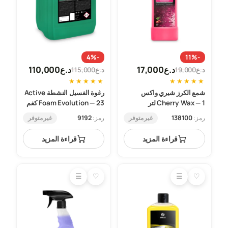
-4%
-11%
د.ع
17,000
د.ع
110,000
د.ع
19,000
د.ع
115,000
السعر
السعر
السعر
السعر
★
★
★
★
★
★
★
★
★
★
الحالي
الأصلي
الحالي
الأصلي
شمع الكرز شيري واكس
رغوة الغسيل النشطة Active
هو:
هو:
هو:
هو:
Cherry Wax — 1 لتر
Foam Evolution — 23 كغم
د.ع19,000.
د.ع17,000.
د.ع115,000.
د.ع110,000.
غير متوفر
غير متوفر
رمز:
138100
رمز:
9192
قراءة المزيد
قراءة المزيد
☰
♡
☰
♡