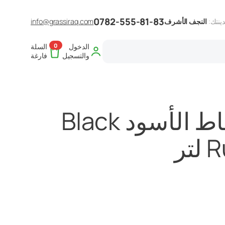
0782-555-81-83
ينتك:
النجف الأشرف
info@grassiraq.com
0
الدخول
السلة
والتسجيل
فارغة
ملمع المطاط الأسود Black
تر
لسعر
حالي
: