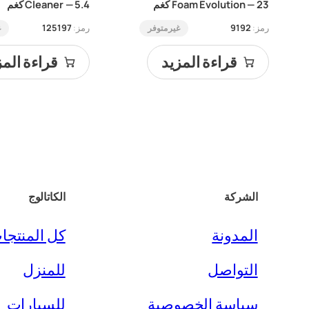
هو:
هو:
هو:
هو:
Foam Evolution — 23 كغم
Cleaner — 5.4 كغم
د.ع115,000.
د.ع110,000.
د.ع60,000.
د.ع55,000.
رمز:
9192
رمز:
125197
غير متوفر
غ
قراءة المزيد
قراءة المز
الشركة
الكاتالوج
المدونة
كل المنتجا
التواصل
للمنزل
سياسة الخصوصية
للسيارات