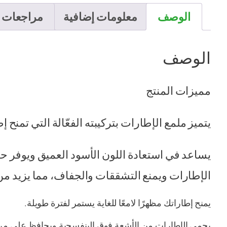
الوصف
معلومات إضافية
مراجعات (0
الوصف
مميزات المنتج
يتميز ملمع الإطارات بتركيبته الفعّالة التي تمنح إ
يساعد في استعادة اللون الأسود العميق ويوفر ح
الإطارات ويمنع التشققات والجفاف، مما يزيد م
يمنح إطاراتك مظهرًا لامعًا للغاية يستمر لفترة طويلة.
يحمي الإطارات من الأشعة فوق البنفسجية ويحافظ على مرون