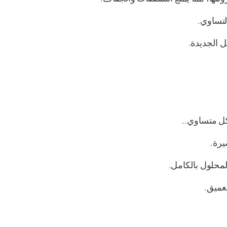
لتساوي.
ل الجديدة.
كل متساوي..
رة.
محلول بالكامل.
لعميق.