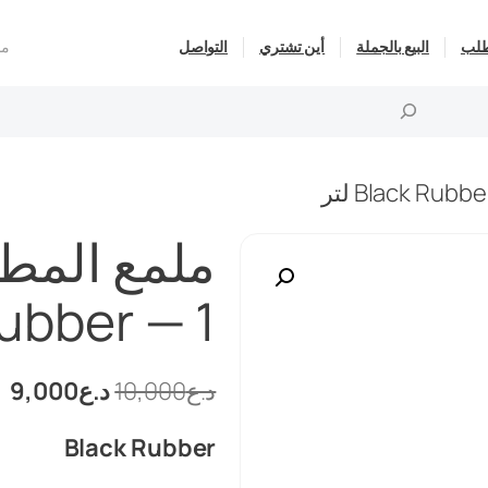
مد
طلب
البيع بالجملة
أين تشتري
التواصل
Rubber — 1 ل
السعر
ا
د.ع
10,000
د.ع
9,000
الأصلي
ال
Black Rubber
هو:
هو