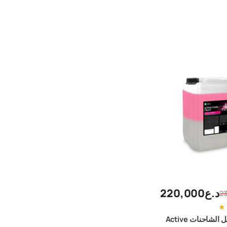
د.ع
220,000
2
★
رغوة غسيل الشاحنات Active