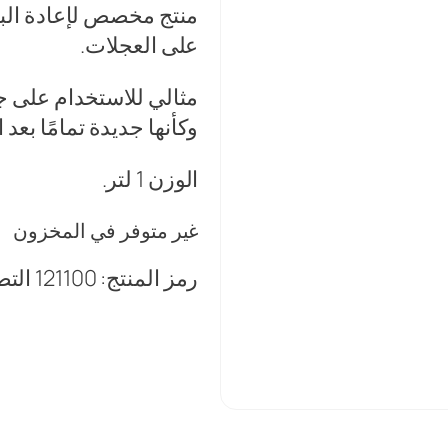
د.ع10,000.
د.ع0
منتج مخصص لإعادة الب
على العجلات.
مثالي للاستخدام على جم
وكأنها جديدة تمامًا بعد 
الوزن 1 لتر.
غير متوفر في المخزون
رمز المنتج:
121100
الت