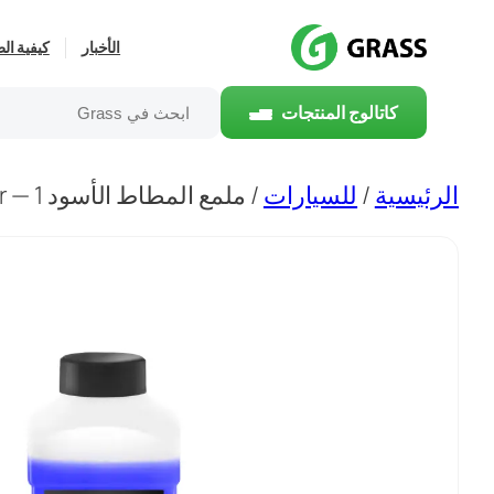
تخطى
الأخبار
كيفية ال
إلى
المحتوى
بحث
كاتالوج المنتجات
الرئيسية
/
للسيارات
/ ملمع المطاط الأسود Black Rubber — 1 لتر