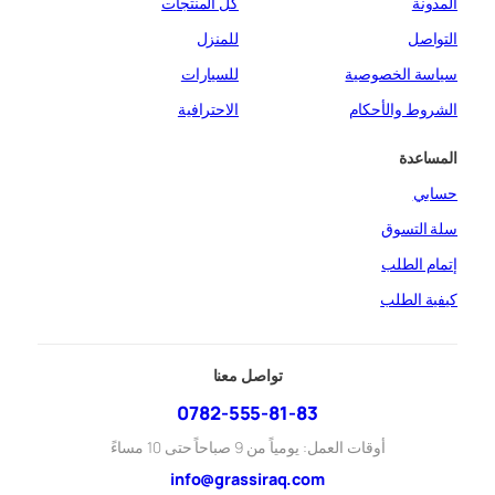
المدونة
كل المنتجات
التواصل
للمنزل
سياسة الخصوصية
للسيارات
الشروط والأحكام
الاحترافية
المساعدة
حسابي
سلة التسوق
إتمام الطلب
كيفية الطلب
تواصل معنا
0782-555-81-83
أوقات العمل: يومياً من 9 صباحاً حتى 10 مساءً
info@grassiraq.com