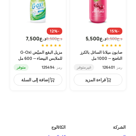
-12%
-15%
د.ع
5,500
د.ع
7,500
د.ع
6,500
د.ع
8,500
السعر
السعر
السعر
السعر
★
★
★
★
★
★
★
★
★
★
الحالي
الأصلي
الحالي
الأصلي
صابون ميلانا السائل بالكرز
مزيل البقع المبيّض G-Oxi
هو:
هو:
هو:
هو:
الناضج — 1000 مل
للملابس البيضاء — 600 مل
د.ع6,500.
د.ع5,500.
د.ع8,500.
د.ع7,500.
غير متوفر
متوفر
رمز:
126401
رمز:
125494
قراءة المزيد
إضافة إلى السلة
الشركة
الكاتالوج