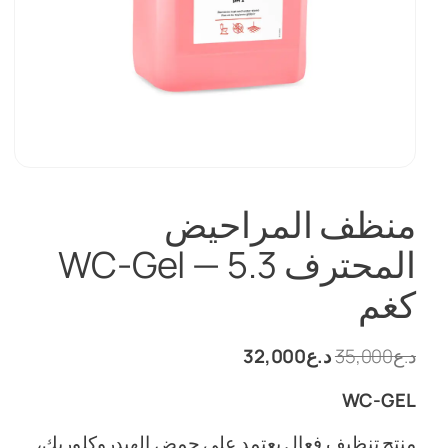
منظف المراحيض
المحترف WC-Gel — 5.3
كغم
السعر
السعر
د.ع
35,000
د.ع
32,000
الأصلي
الحالي
WC-GEL
هو:
هو:
د.ع35,000.
د.ع32,000.
منتج تنظيف فعال يعتمد على حمض الهيدروكلوريك،